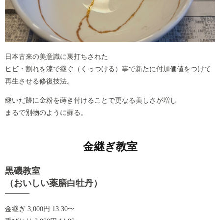
日本古来の美意識に裏打ちされた
ヒビ・割れを漆で継ぐ（くっつける）事で新たに付加価値をつけて
再生させる修復技法。
継いだ跡に金粉を蒔き付けることで更なる美しさが増し
まるで別物のように蘇る。
金継ぎ教室
黒磯教室
（おいしい薬膳白牡丹）
金継ぎ 3,000円 13:30〜